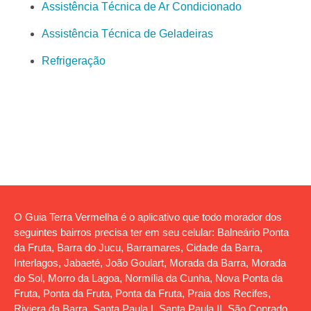
Assistência Técnica de Ar Condicionado
Assistência Técnica de Geladeiras
Refrigeração
O Guia Terra Vermelha é o aplicativo que todo morador dos
seguintes bairros precisa ter em seu celular: Balneário Ponta
da Fruta, Barra do Jucu, Barramares, Cidade da Barra,
Interlagos, Jabaeté, João Goulart, Morada da Barra, Morada
do Sol, Morro da Lagoa, Normília da Cunha, Nova Ponta da
Fruta, Ponta da Fruta, Ponta da Fruta, Praia dos Recifes,
Riviera da Barra, Santa Paula I, Santa Paula II, São Conrado,