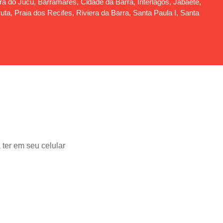
rra do Jucu, Barramares, Cidade da Barra, Interlagos, Jabaeté,
a, Praia dos Recifes, Riviera da Barra, Santa Paula I, Santa
 ter em seu celular