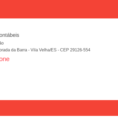
ontábeis
ão
orada da Barra
-
Vila Velha
/
ES
- CEP
29126-554
fone