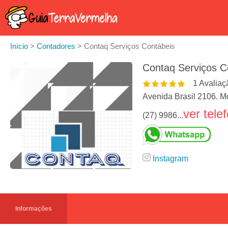
Início
>
Contadores
>
Contaq Serviços Contábeis
Contaq Serviços C
1
Avaliaç
Avenida Brasil 2106. M
ver tele
(27) 9986...
Instagram
Informações