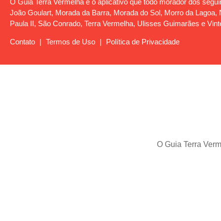
O Guia Terra Vermelha é o aplicativo que todo morador dos seguin
João Goulart, Morada da Barra, Morada do Sol, Morro da Lagoa, No
Paula II, São Conrado, Terra Vermelha, Ulisses Guimarães e Vint
Contato
|
Termos de Uso
|
Política de Privacidade
O Guia Terra Verme