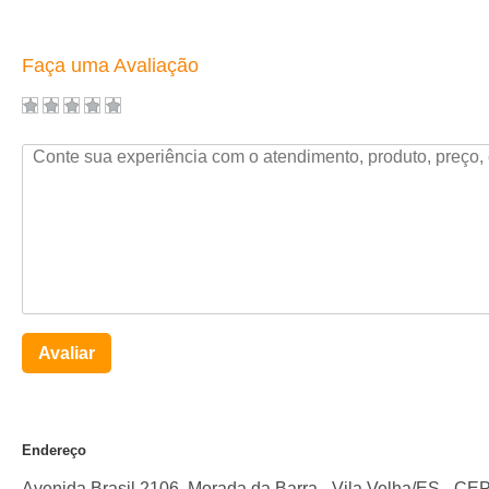
Faça uma Avaliação
Avaliar
Endereço
Avenida Brasil 2106. Morada da Barra
-
Vila Velha
/
ES
- CE