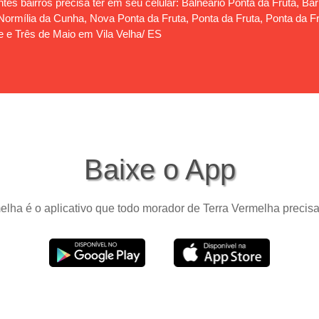
tes bairros precisa ter em seu celular: Balneário Ponta da Fruta, Ba
rmília da Cunha, Nova Ponta da Fruta, Ponta da Fruta, Ponta da Frut
e e Três de Maio em Vila Velha/ ES
Baixe o App
lha é o aplicativo que todo morador de Terra Vermelha precisa