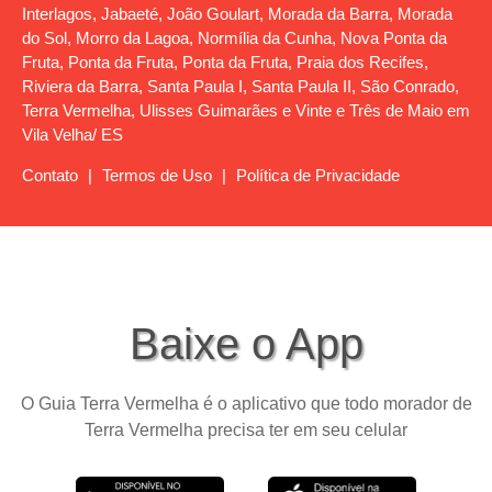
Interlagos, Jabaeté, João Goulart, Morada da Barra, Morada
do Sol, Morro da Lagoa, Normília da Cunha, Nova Ponta da
Fruta, Ponta da Fruta, Ponta da Fruta, Praia dos Recifes,
Riviera da Barra, Santa Paula I, Santa Paula II, São Conrado,
Terra Vermelha, Ulisses Guimarães e Vinte e Três de Maio em
Vila Velha/ ES
Contato
|
Termos de Uso
|
Política de Privacidade
Baixe o App
O Guia Terra Vermelha é o aplicativo que todo morador de
Terra Vermelha precisa ter em seu celular