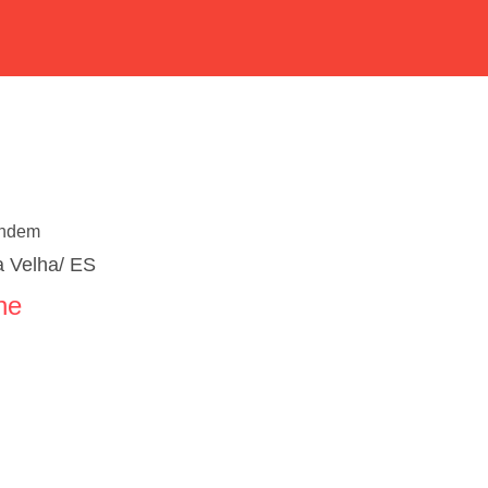
endem
a Velha/ ES
ne