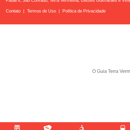
Paula II, São Conrado, Terra Vermelha, Ulisses Guimarães e Vint
Contato
|
Termos de Uso
|
Política de Privacidade
O Guia Terra Verme