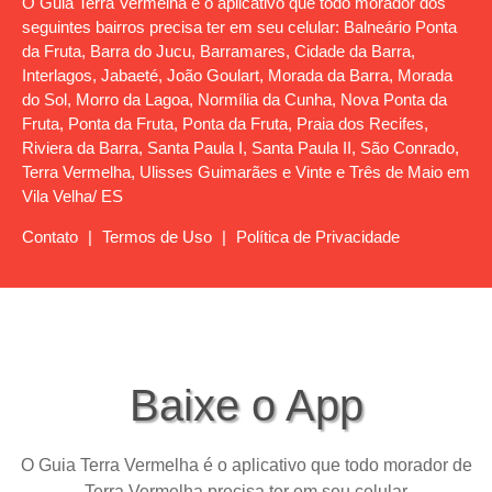
O Guia Terra Vermelha é o aplicativo que todo morador dos
seguintes bairros precisa ter em seu celular: Balneário Ponta
da Fruta, Barra do Jucu, Barramares, Cidade da Barra,
Interlagos, Jabaeté, João Goulart, Morada da Barra, Morada
do Sol, Morro da Lagoa, Normília da Cunha, Nova Ponta da
Fruta, Ponta da Fruta, Ponta da Fruta, Praia dos Recifes,
Riviera da Barra, Santa Paula I, Santa Paula II, São Conrado,
Terra Vermelha, Ulisses Guimarães e Vinte e Três de Maio em
Vila Velha/ ES
Contato
|
Termos de Uso
|
Política de Privacidade
Baixe o App
O Guia Terra Vermelha é o aplicativo que todo morador de
Terra Vermelha precisa ter em seu celular