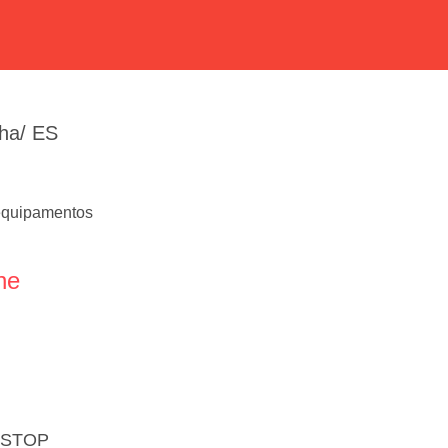
lha/ ES
equipamentos
ne
T STOP