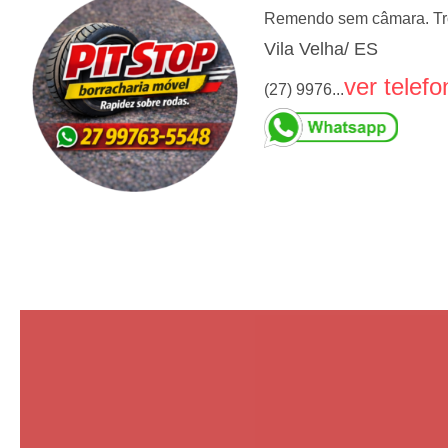
Remendo sem câmara. Troc
Vila Velha/ ES
ver telefo
(27) 9976...