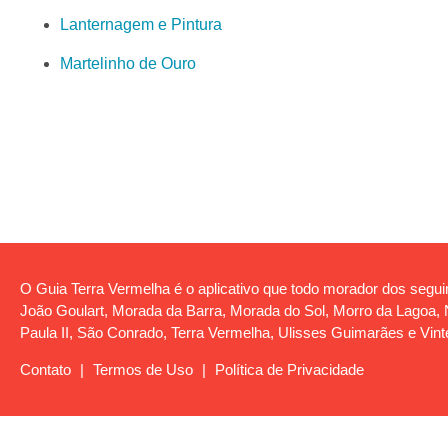
Lanternagem e Pintura
Martelinho de Ouro
O Guia Terra Vermelha é o aplicativo que todo morador dos seguin
João Goulart, Morada da Barra, Morada do Sol, Morro da Lagoa, No
Paula II, São Conrado, Terra Vermelha, Ulisses Guimarães e Vint
Contato
|
Termos de Uso
|
Política de Privacidade