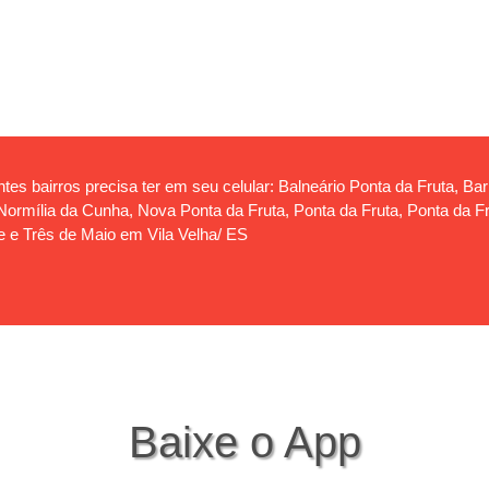
tes bairros precisa ter em seu celular: Balneário Ponta da Fruta, Ba
rmília da Cunha, Nova Ponta da Fruta, Ponta da Fruta, Ponta da Frut
e e Três de Maio em Vila Velha/ ES
Baixe o App