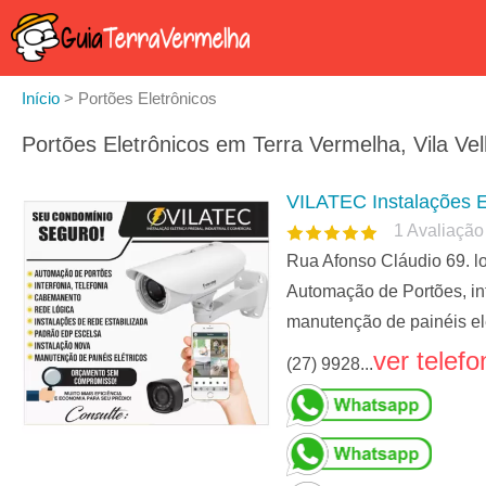
Início
>
Portões Eletrônicos
Portões Eletrônicos em Terra Vermelha, Vila Ve
VILATEC Instalações E
1
Avaliação
Rua Afonso Cláudio 69. lo
Automação de Portões, int
manutenção de painéis elét
ver telefo
(27) 9928...