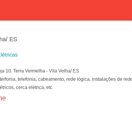
lha/ ES
létricas
ja 10. Terra Vermelha - Vila Velha/ ES
erfonia, telefonia, cabeamento, rede lógica, instalações de red
ricos, cerca elétrica, etc
ne