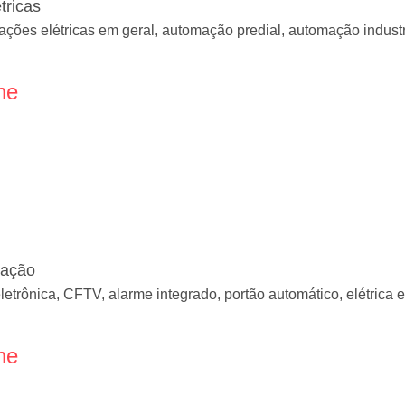
tricas
talações elétricas em geral, automação predial, automação indust
ne
mação
trônica, CFTV, alarme integrado, portão automático, elétrica e
ne