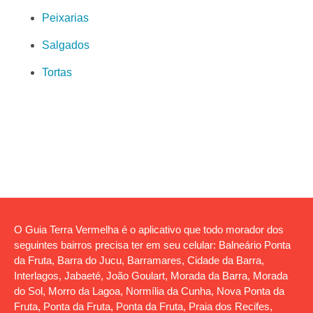
Peixarias
Salgados
Tortas
O Guia Terra Vermelha é o aplicativo que todo morador dos
seguintes bairros precisa ter em seu celular: Balneário Ponta
da Fruta, Barra do Jucu, Barramares, Cidade da Barra,
Interlagos, Jabaeté, João Goulart, Morada da Barra, Morada
do Sol, Morro da Lagoa, Normília da Cunha, Nova Ponta da
Fruta, Ponta da Fruta, Ponta da Fruta, Praia dos Recifes,